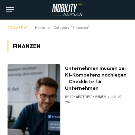
YOU ARE AT:
Home
»
Category: "Finanzen"
FINANZEN
Unternehmen müssen bei
KI-Kompetenz nachlegen
– Checkliste für
Unternehmen
BY
SCHWEIZER FACHMEDIEN
JULI 27,
2026