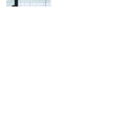
YouGov-Umfrage: Nur 17
Prozent der
Unternehmen erzielen
mit KI messbares
Wachstum
BY
SCHWEIZER FACHMEDIEN
JUNI 10,