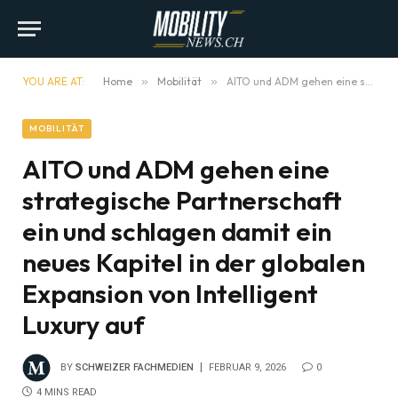
YOU ARE AT:
Home
»
Mobilität
»
AITO und ADM gehen eine strategische Partnerschaft ein und schlagen damit ein neues Kapitel in der globalen Expansion von Intelligent Luxury auf
MOBILITÄT
AITO und ADM gehen eine
strategische Partnerschaft
ein und schlagen damit ein
neues Kapitel in der globalen
Expansion von Intelligent
Luxury auf
BY
SCHWEIZER FACHMEDIEN
FEBRUAR 9, 2026
0
4 MINS READ