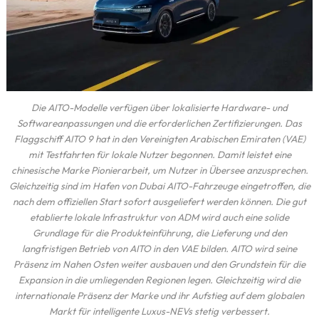
Die AITO-Modelle verfügen über lokalisierte Hardware- und
Softwareanpassungen und die erforderlichen Zertifizierungen. Das
Flaggschiff AITO 9 hat in den Vereinigten Arabischen Emiraten (VAE)
mit Testfahrten für lokale Nutzer begonnen. Damit leistet eine
chinesische Marke Pionierarbeit, um Nutzer in Übersee anzusprechen.
Gleichzeitig sind im Hafen von Dubai AITO-Fahrzeuge eingetroffen, die
nach dem offiziellen Start sofort ausgeliefert werden können. Die gut
etablierte lokale Infrastruktur von ADM wird auch eine solide
Grundlage für die Produkteinführung, die Lieferung und den
langfristigen Betrieb von AITO in den VAE bilden. AITO wird seine
Präsenz im Nahen Osten weiter ausbauen und den Grundstein für die
Expansion in die umliegenden Regionen legen. Gleichzeitig wird die
internationale Präsenz der Marke und ihr Aufstieg auf dem globalen
Markt für intelligente Luxus-NEVs stetig verbessert.