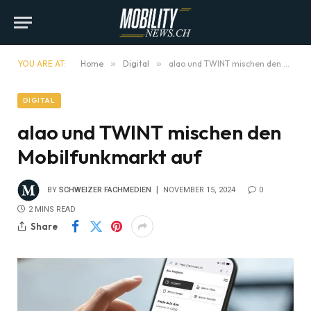
YOU ARE AT:
Home
»
Digital
»
alao und TWINT mischen den Mobilfunkmarkt auf
DIGITAL
alao und TWINT mischen den
Mobilfunkmarkt auf
BY
SCHWEIZER FACHMEDIEN
NOVEMBER 15, 2024
0
2 MINS READ
Share