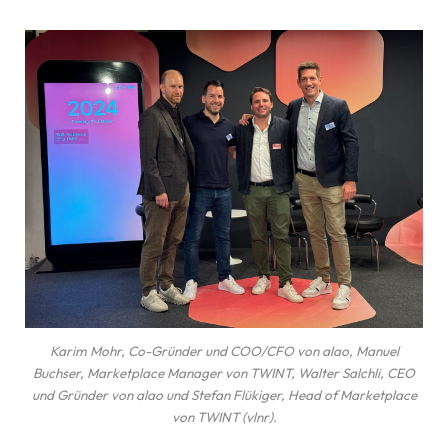
Karim Mohr, Co-Gründer und COO/CFO von alao, Manuel
Buchser, Marketplace Manager von TWINT, Walter Salchli, CEO
und Gründer von alao und Stefan Flükiger, Head of Marketplace
von TWINT (vlnr).