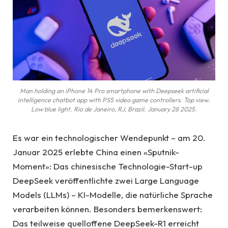
Man holding an iPhone 14 Pro smartphone with Deepseek artificial
intelligence chatbot app with PS5 video game controllers. Top view.
Low blue light. Rio de Janeiro, RJ, Brazil. January 28 2025.
Es war ein technologischer Wendepunkt – am 20.
Januar 2025 erlebte China einen «Sputnik-
Moment»: Das chinesische Technologie-Start-up
DeepSeek veröffentlichte zwei Large Language
Models (LLMs) – KI-Modelle, die natürliche Sprache
verarbeiten können. Besonders bemerkenswert:
Das teilweise quelloffene DeepSeek-R1 erreicht