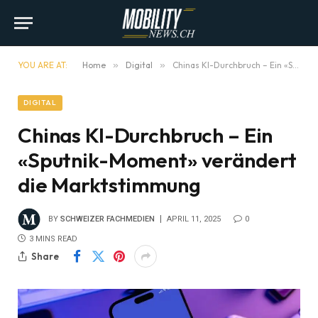
YOU ARE AT:
Home
»
Digital
»
Chinas KI-Durchbruch – Ein «Sputnik-Moment» verändert die Marktstimmung
DIGITAL
Chinas KI-Durchbruch – Ein
«Sputnik-Moment» verändert
die Marktstimmung
BY
SCHWEIZER FACHMEDIEN
APRIL 11, 2025
0
3 MINS READ
Share