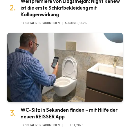
Weltpremiere von Dagsmejan: Night Renew
ist die erste Schlafbekleidung mit
Kollagenwirkung
BY
SCHWEIZER FACHMEDIEN
AUGUST 5, 2026
WC-Sitz in Sekunden finden – mit Hilfe der
neuen REISSER App
BY
SCHWEIZER FACHMEDIEN
JULI 31, 2026