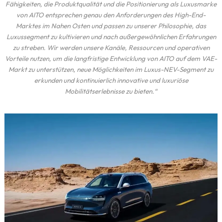
Fähigkeiten, die Produktqualität und die Positionierung als Luxusmarke
von AITO entsprechen genau den Anforderungen des High-End-
Marktes im Nahen Osten und passen zu unserer Philosophie, das
Luxussegment zu kultivieren und nach außergewöhnlichen Erfahrungen
zu streben. Wir werden unsere Kanäle, Ressourcen und operativen
Vorteile nutzen, um die langfristige Entwicklung von AITO auf dem VAE-
Markt zu unterstützen, neue Möglichkeiten im Luxus-NEV-Segment zu
erkunden und kontinuierlich innovative und luxuriöse
Mobilitätserlebnisse zu bieten.“