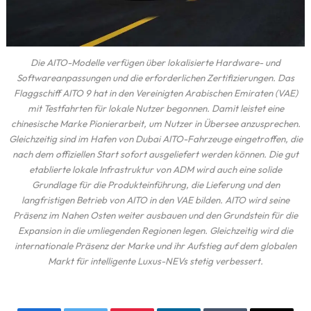
Die AITO-Modelle verfügen über lokalisierte Hardware- und
Softwareanpassungen und die erforderlichen Zertifizierungen. Das
Flaggschiff AITO 9 hat in den Vereinigten Arabischen Emiraten (VAE)
mit Testfahrten für lokale Nutzer begonnen. Damit leistet eine
chinesische Marke Pionierarbeit, um Nutzer in Übersee anzusprechen.
Gleichzeitig sind im Hafen von Dubai AITO-Fahrzeuge eingetroffen, die
nach dem offiziellen Start sofort ausgeliefert werden können. Die gut
etablierte lokale Infrastruktur von ADM wird auch eine solide
Grundlage für die Produkteinführung, die Lieferung und den
langfristigen Betrieb von AITO in den VAE bilden. AITO wird seine
Präsenz im Nahen Osten weiter ausbauen und den Grundstein für die
Expansion in die umliegenden Regionen legen. Gleichzeitig wird die
internationale Präsenz der Marke und ihr Aufstieg auf dem globalen
Markt für intelligente Luxus-NEVs stetig verbessert.