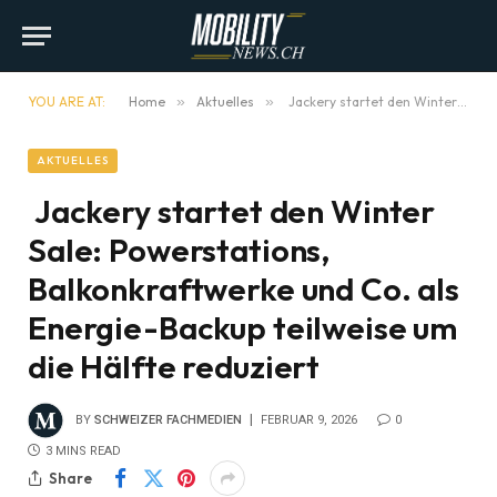
YOU ARE AT:
Home
»
Aktuelles
»
Jackery startet den Winter Sale: Powerstations, Balkonkraftwerke und Co. als Energie-Backup teilweise um die Hälfte reduziert
AKTUELLES
Jackery startet den Winter
Sale: Powerstations,
Balkonkraftwerke und Co. als
Energie-Backup teilweise um
die Hälfte reduziert
BY
SCHWEIZER FACHMEDIEN
FEBRUAR 9, 2026
0
3 MINS READ
Share