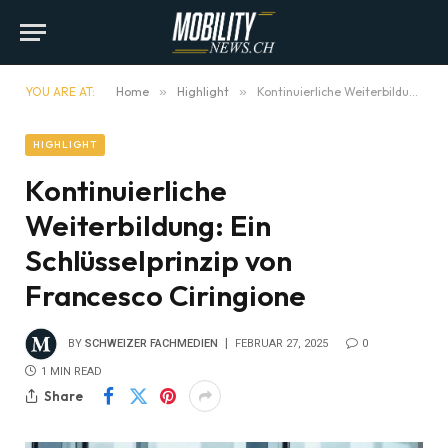
YOU ARE AT:
Home
»
Highlight
»
Kontinuierliche Weiterbildung: Ein Schlüsselprinzip von Francesco Ciringione
HIGHLIGHT
Kontinuierliche
Weiterbildung: Ein
Schlüsselprinzip von
Francesco Ciringione
BY
SCHWEIZER FACHMEDIEN
FEBRUAR 27, 2025
0
1 MIN READ
Share