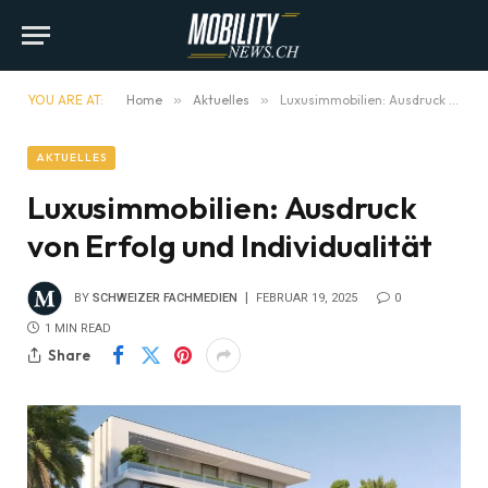
YOU ARE AT:
Home
»
Aktuelles
»
Luxusimmobilien: Ausdruck von Erfolg und Individualität
AKTUELLES
Luxusimmobilien: Ausdruck
von Erfolg und Individualität
BY
SCHWEIZER FACHMEDIEN
FEBRUAR 19, 2025
0
1 MIN READ
Share