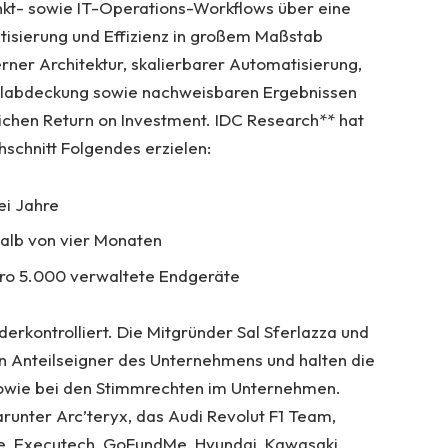
unkt- sowie IT-Operations-Workflows über eine
atisierung und Effizienz in großem Maßstab
ner Architektur, skalierbarer Automatisierung,
labdeckung sowie nachweisbaren Ergebnissen
lichen Return on Investment. IDC Research** hat
schnitt Folgendes erzielen:
ei Jahre
halb von vier Monaten
 pro 5.000 verwaltete Endgeräte
erkontrolliert. Die Mitgründer Sal Sferlazza und
en Anteilseigner des Unternehmens und halten die
sowie bei den Stimmrechten im Unternehmen.
runter Arc’teryx, das Audi Revolut F1 Team,
tte, Executech, GoFundMe, Hyundai, Kawasaki,