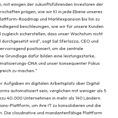
n, mit einigen der zukunftsführenden Investoren der
schaften prägen, wie wir KI in jede Ebene unseres
Plattform-Roadmap und Marktexpansion bis hin zu
undlegend beschleunigen, wie wir für unsere Kunden
d zugleich sicherstellen, dass unser Wachstum nicht
 durchgesetzt wird“, sagt Sal Sferlazza, CEO und
ervorragend positioniert, um die zentrale
Die Grundlage dafür bilden eine leistungsstarke,
tomatisierungs-DNA und unser konsequenter Fokus
greich zu machen.“
 Aufgaben im digitalen Arbeitsplatz über Digital
ms automatisiert sein, verglichen mit weniger als 5
hezu 40.000 Unternehmen in mehr als 140 Ländern
ns-Plattform, um ihre IT zu konsolidieren und die
hen. Die cloudnative und mandantenfähige Plattform