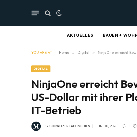
AKTUELLES
BAUEN + WOH
YOU ARE AT:
Home
»
Digital
»
NinjaOne erreicht Bewe
DIGITAL
NinjaOne erreicht Bew
US-Dollar mit ihrer Pl
IT-Betrieb
BY
SCHWEIZER FACHMEDIEN
JUNI 10, 2026
0