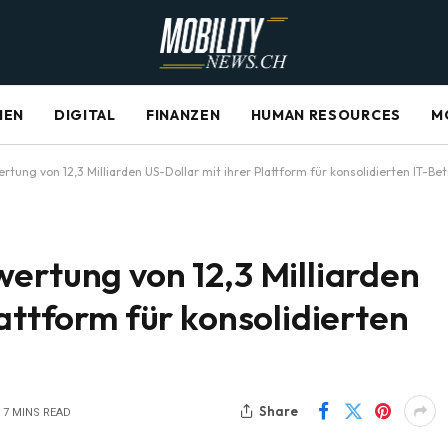
NEN
DIGITAL
FINANZEN
HUMAN RESOURCES
M
rtung von 12,3 Milliarden US-Dollar mit ihrer Plattform für konsolidierten IT-Bet
ertung von 12,3 Milliarden
attform für konsolidierten
Share
7 MINS READ