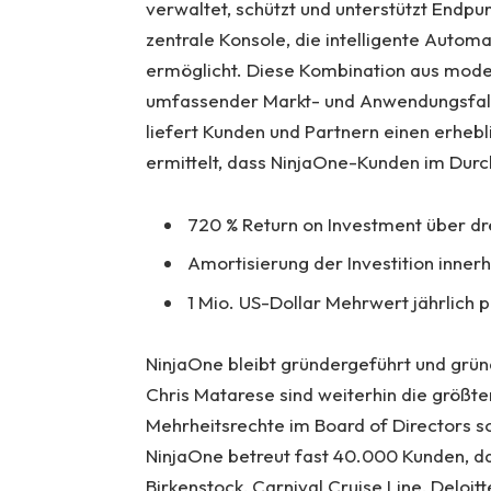
verwaltet, schützt und unterstützt Endp
zentrale Konsole, die intelligente Autom
ermöglicht. Diese Kombination aus moder
umfassender Markt- und Anwendungsfal
liefert Kunden und Partnern einen erheb
ermittelt, dass NinjaOne-Kunden im Durch
720 % Return on Investment über dr
Amortisierung der Investition inner
1 Mio. US-Dollar Mehrwert jährlich
NinjaOne bleibt gründergeführt und gründ
Chris Matarese sind weiterhin die größt
Mehrheitsrechte im Board of Directors 
NinjaOne betreut fast 40.000 Kunden, da
Birkenstock, Carnival Cruise Line, Deloi