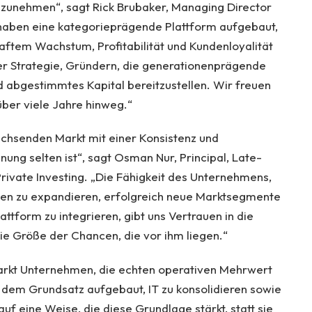
inzunehmen“, sagt Rick Brubaker, Managing Director
 haben eine kategorieprägende Plattform aufgebaut,
aftem Wachstum, Profitabilität und Kundenloyalität
erer Strategie, Gründern, die generationenprägende
 abgestimmtes Kapital bereitzustellen. Wir freuen
über viele Jahre hinweg.“
chsenden Markt mit einer Konsistenz und
ung selten ist“, sagt Osman Nur, Principal, Late-
ivate Investing. „Die Fähigkeit des Unternehmens,
en zu expandieren, erfolgreich neue Marktsegmente
lattform zu integrieren, gibt uns Vertrauen in die
ie Größe der Chancen, die vor ihm liegen.“
arkt Unternehmen, die echten operativen Mehrwert
f dem Grundsatz aufgebaut, IT zu konsolidieren sowie
auf eine Weise, die diese Grundlage stärkt, statt sie