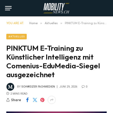
YOU ARE AT:
Home
»
Aktuelles
»
PINKTUM E-Training zu Künstlicher Intelligenz mit Comenius-EduMedia-Siegel ausgezeichnet
AKTUELLES
PINKTUM E-Training zu
Künstlicher Intelligenz mit
Comenius-EduMedia-Siegel
ausgezeichnet
BY
SCHWEIZER FACHMEDIEN
JUNI 29, 2026
0
2 MINS READ
Share