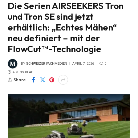
Die Serien AIRSEEKERS Tron
und Tron SE sind jetzt
erhältlich: „Echtes Mähen“
neu definiert – mit der
FlowCut™-Technologie
BY
SCHWEIZER FACHMEDIEN
APRIL 7, 2026
0
4 MINS READ
Share