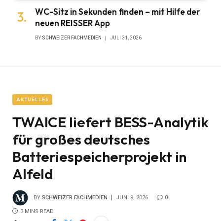
WC-Sitz in Sekunden finden – mit Hilfe der
neuen REISSER App
BY
SCHWEIZER FACHMEDIEN
JULI 31, 2026
AKTUELLES
TWAICE liefert BESS-Analytik
für großes deutsches
Batteriespeicherprojekt in
Alfeld
BY
SCHWEIZER FACHMEDIEN
JUNI 9, 2026
0
3 MINS READ