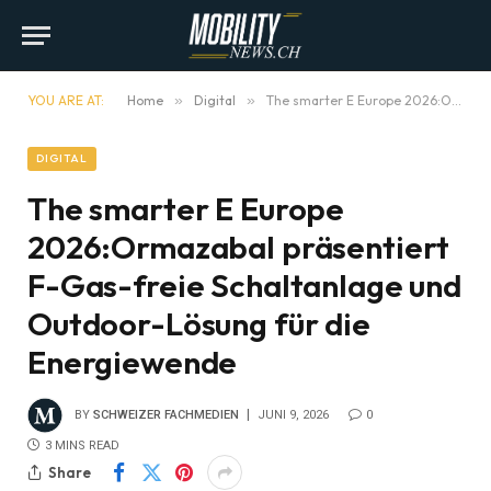
YOU ARE AT:
Home
»
Digital
»
The smarter E Europe 2026:Ormazabal präsentiert F-Gas-freie Schaltanlage und Outdoor-Lösung für die Energiewende
DIGITAL
The smarter E Europe
2026:Ormazabal präsentiert
F-Gas-freie Schaltanlage und
Outdoor-Lösung für die
Energiewende
BY
SCHWEIZER FACHMEDIEN
JUNI 9, 2026
0
3 MINS READ
Share