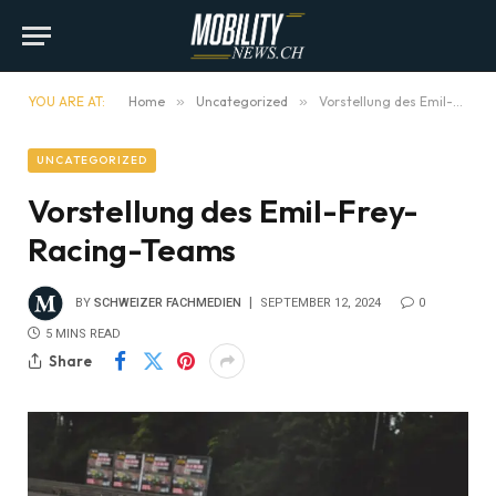
YOU ARE AT:
Home
»
Uncategorized
»
Vorstellung des Emil-Frey-Racing-Teams
UNCATEGORIZED
Vorstellung des Emil-Frey-
Racing-Teams
BY
SCHWEIZER FACHMEDIEN
SEPTEMBER 12, 2024
0
5 MINS READ
Share